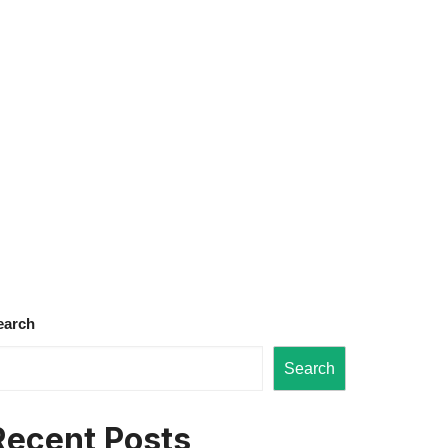
earch
Search
Recent Posts